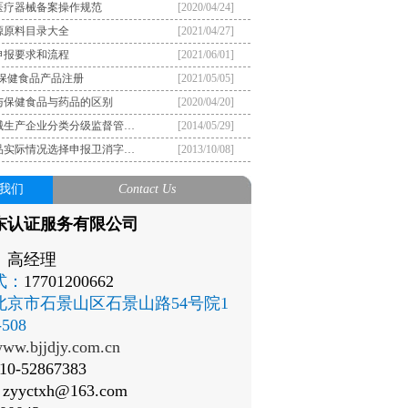
医疗器械备案操作规范
[2020/04/24]
源原料目录大全
[2021/04/27]
申报要求和流程
[2021/06/01]
）保健食品产品注册
[2021/05/05]
与保健食品与药品的区别
[2020/04/20]
械生产企业分类分级监督管…
[2014/05/29]
品实际情况选择申报卫消字…
[2013/10/08]
我们
Contact Us
东认证服务有限公司
：
高经理
式：
17701200662
北京市石景山区石景山路54号院1
508
ww.bjjdjy.com.cn
10-52867383
：
zyyctxh@163.com