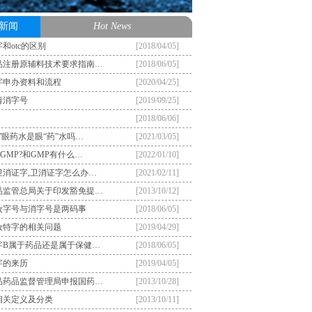
新闻
Hot News
和otc的区别
[2018/04/05]
品注册原辅料技术要求指南…
[2018/06/05]
字申办资料和流程
[2020/04/25]
请消字号
[2019/09/25]
[2018/06/06]
”眼药水是眼“药”水吗…
[2021/03/05]
GMP?和GMP有什么…
[2022/01/10]
卫消证字,卫消证字怎么办…
[2021/02/11]
品监管总局关于印发豁免提…
[2013/10/12]
妆字号与消字号是两码事
[2018/06/05]
妆特字的相关问题
[2019/04/29]
字B属于药品还是属于保健…
[2018/06/05]
字的来历
[2019/04/05]
品药品监督管理局申报国药…
[2013/10/28]
相关定义及分类
[2013/10/11]