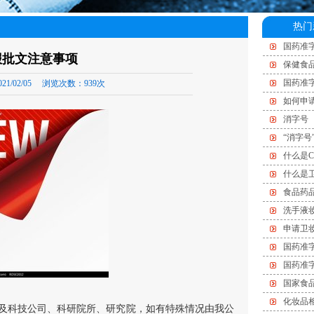
热门
国药准字
报批文注意事项
保健食
国药准
21/02/05
浏览次数：
939次
如何申
消字号
“消字号
什么是C
什么是
食品药
洗手液
申请卫
国药准
国药准
国家食
化妆品
及科技公司、科研院所、研究院，如有特殊情况由我公