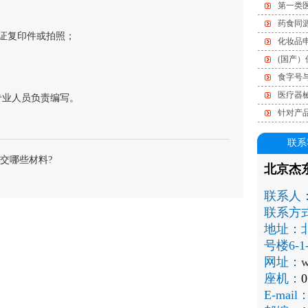
第一类
药食同
份证复印件或拍照；
化妆品
(国产
食字号
医疗器
业人员负责编写。
针对产
联系
交哪些材料?
北京杰
联系人
联系方
地址：
号楼6-1-
网址：
w
座机：
0
E-mail