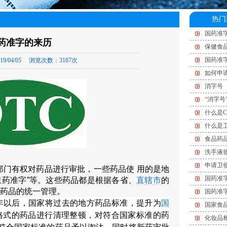
热门
国药准字
药准字的来历
保健食
国药准
19/04/05
浏览次数：
3187次
如何申
消字号
“消字号
什么是C
什么是
食品药
洗手液
申请卫
门有权对药品进行审批，一些药品使 用的是地
国药准
卫药准字”等。这些药品都是根据各省、
直辖市
的
药品的统一管理。
国药准
9年以后，国家将过去的地方药品标准，提升为
国
国家食
”的格式的药品进行清理整顿，对符合国家标准的药
化妆品