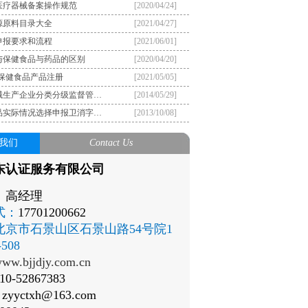
医疗器械备案操作规范
[2020/04/24]
源原料目录大全
[2021/04/27]
申报要求和流程
[2021/06/01]
与保健食品与药品的区别
[2020/04/20]
）保健食品产品注册
[2021/05/05]
械生产企业分类分级监督管…
[2014/05/29]
品实际情况选择申报卫消字…
[2013/10/08]
我们
Contact Us
东认证服务有限公司
：
高经理
式：
17701200662
北京市石景山区石景山路54号院1
508
ww.bjjdjy.com.cn
10-52867383
：
zyyctxh@163.com