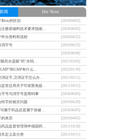
新闻
Hot News
和otc的区别
[2018/04/05]
品注册原辅料技术要求指南…
[2018/06/05]
字申办资料和流程
[2020/04/25]
请消字号
[2019/09/25]
[2018/06/06]
”眼药水是眼“药”水吗…
[2021/03/05]
GMP?和GMP有什么…
[2022/01/10]
卫消证字,卫消证字怎么办…
[2021/02/11]
品监管总局关于印发豁免提…
[2013/10/12]
妆字号与消字号是两码事
[2018/06/05]
妆特字的相关问题
[2019/04/29]
字B属于药品还是属于保健…
[2018/06/05]
字的来历
[2019/04/05]
品药品监督管理局申报国药…
[2013/10/28]
相关定义及分类
[2013/10/11]