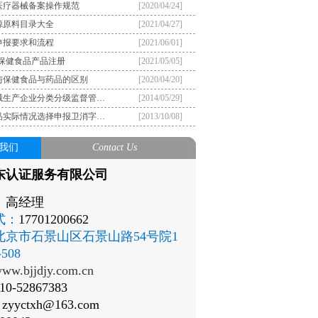
医疗器械备案操作规范
[2020/04/24]
源原料目录大全
[2021/04/27]
申报要求和流程
[2021/06/01]
）保健食品产品注册
[2021/05/05]
与保健食品与药品的区别
[2020/04/20]
械生产企业分类分级监督管…
[2014/05/29]
品实际情况选择申报卫消字…
[2013/10/08]
我们
Contact Us
东认证服务有限公司
：
高经理
式：
17701200662
北京市石景山区石景山路54号院1
508
ww.bjjdjy.com.cn
10-52867383
：
zyyctxh@163.com