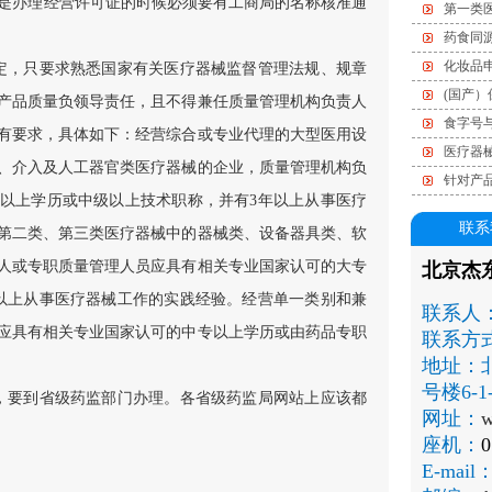
但是办理经营许可证的时候必须要有工商局的名称核准通
第一类
药食同
化妆品
定，只要求熟悉国家有关医疗器械监督管理法规、规章
(国产
产品质量负领导责任，且不得兼任质量管理机构负责人
食字号
有要求，具体如下：经营综合或专业代理的大型医用设
医疗器
、介入及人工器官类医疗器械的企业，质量管理机构负
针对产
以上学历或中级以上技术职称，并有3年以上从事医疗
联系
第二类、第三类医疗器械中的器械类、设备器具类、软
人或专职质量管理人员应具有相关专业国家认可的大专
北京杰
以上从事医疗器械工作的实践经验。经营单一类别和兼
联系人
应具有相关专业国家认可的中专以上学历或由药品专职
联系方
地址：
号楼6-1-
，要到省级药监部门办理。各省级药监局网站上应该都
网址：
w
座机：
0
E-mail