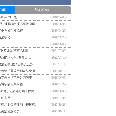
新闻
Hot News
和otc的区别
[2018/04/05]
品注册原辅料技术要求指南…
[2018/06/05]
字申办资料和流程
[2020/04/25]
请消字号
[2019/09/25]
[2018/06/06]
”眼药水是眼“药”水吗…
[2021/03/05]
GMP?和GMP有什么…
[2022/01/10]
卫消证字,卫消证字怎么办…
[2021/02/11]
品监管总局关于印发豁免提…
[2013/10/12]
妆字号与消字号是两码事
[2018/06/05]
妆特字的相关问题
[2019/04/29]
字B属于药品还是属于保健…
[2018/06/05]
字的来历
[2019/04/05]
品药品监督管理局申报国药…
[2013/10/28]
相关定义及分类
[2013/10/11]