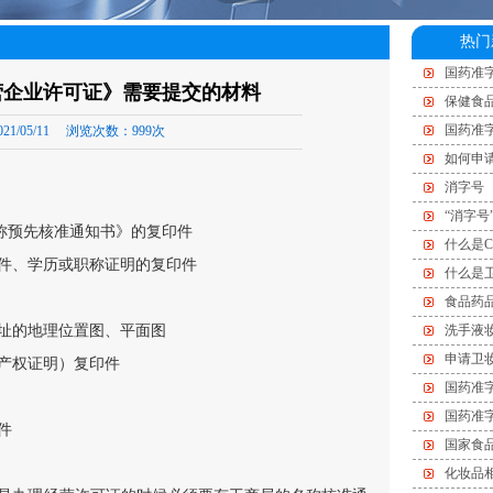
热门
国药准字
营企业许可证》需要提交的材料
保健食
国药准
21/05/11
浏览次数：
999次
如何申
消字号
“消字号
称预先核准通知书》的复印件
什么是C
印件、学历或职称证明的复印件
什么是
食品药
地址的地理位置图、平面图
洗手液
申请卫
屋产权证明）复印件
国药准
国药准
件
国家食
化妆品