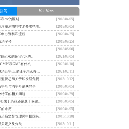
新闻
Hot News
和otc的区别
[2018/04/05]
品注册原辅料技术要求指南…
[2018/06/05]
字申办资料和流程
[2020/04/25]
请消字号
[2019/09/25]
[2018/06/06]
”眼药水是眼“药”水吗…
[2021/03/05]
GMP?和GMP有什么…
[2022/01/10]
卫消证字,卫消证字怎么办…
[2021/02/11]
品监管总局关于印发豁免提…
[2013/10/12]
妆字号与消字号是两码事
[2018/06/05]
妆特字的相关问题
[2019/04/29]
字B属于药品还是属于保健…
[2018/06/05]
字的来历
[2019/04/05]
品药品监督管理局申报国药…
[2013/10/28]
相关定义及分类
[2013/10/11]