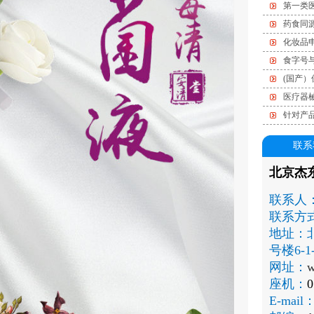
第一类
药食同
化妆品
食字号
(国产
医疗器
针对产
联系
北京杰
联系人
联系方
地址：
号楼6-1-
网址：
w
座机：
0
E-mail