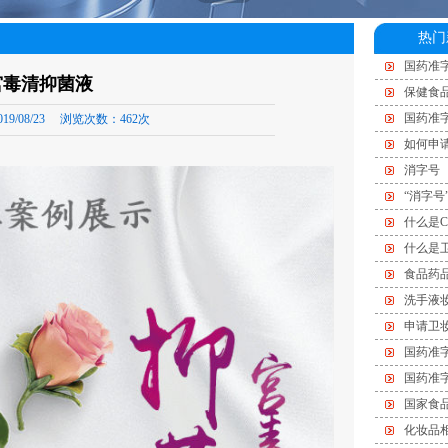
热门
国药准字
宫毒清抑菌液
保健食
国药准
19/08/23
浏览次数：
462次
如何申
消字号
“消字号
什么是C
什么是
食品药
洗手液
申请卫
国药准
国药准
国家食
化妆品