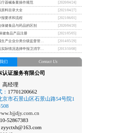
医疗器械备案操作规范
[2020/04/24]
源原料目录大全
[2021/04/27]
申报要求和流程
[2021/06/01]
与保健食品与药品的区别
[2020/04/20]
）保健食品产品注册
[2021/05/05]
械生产企业分类分级监督管…
[2014/05/29]
品实际情况选择申报卫消字…
[2013/10/08]
我们
Contact Us
东认证服务有限公司
：
高经理
式：
17701200662
北京市石景山区石景山路54号院1
508
ww.bjjdjy.com.cn
10-52867383
：
zyyctxh@163.com